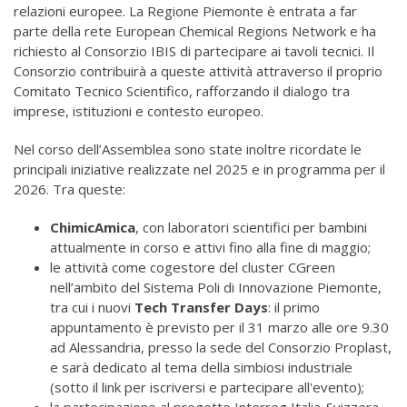
relazioni europee. La Regione Piemonte è entrata a far
parte della rete
European Chemical Regions Network
e ha
richiesto al Consorzio IBIS di partecipare ai tavoli tecnici. Il
Consorzio contribuirà a queste attività attraverso il proprio
Comitato Tecnico Scientifico, rafforzando il dialogo tra
imprese, istituzioni e contesto europeo.
Nel corso dell’Assemblea sono state inoltre ricordate le
principali iniziative realizzate nel 2025 e in programma per il
2026. Tra queste:
ChimicAmica
, con laboratori scientifici per bambini
attualmente in corso e attivi fino alla fine di maggio;
le attività come cogestore del cluster CGreen
nell’ambito del Sistema Poli di Innovazione Piemonte,
tra cui i nuovi
Tech Transfer Days
: il primo
appuntamento è previsto per il 31 marzo alle ore 9.30
ad Alessandria, presso la sede del Consorzio Proplast,
e sarà dedicato al tema della simbiosi industriale
(sotto il link per iscriversi e partecipare all'evento);
la partecipazione al progetto Interreg Italia-Svizzera