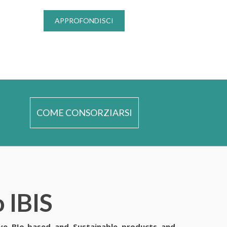
APPROFONDISCI
COME CONSORZIARSI
 IBIS
ive BIo-based and Sustainable products and