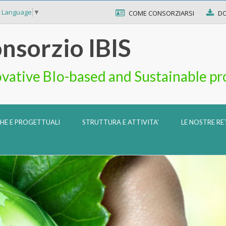
t Language
▼
COME CONSORZIARSI
D
nsorzio IBIS
vative BIo-based and Sustainable pr
CHE E PROGETTUALI
STRUTTURA E ATTIVITA’
LE NOSTRE RE