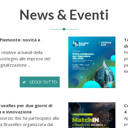
News & Eventi
 Piemonte: novità e
T
d
relative ai bandi della
P
sostegno alle imprese del
p
italizzazione ...
pe
in
LEGGI TUTTO
ruxelles per due giorni di
C
a e innovazione
4
nsorzio Ibis ha partecipato alla
Ap
 a Bruxelles organizzata dal
im