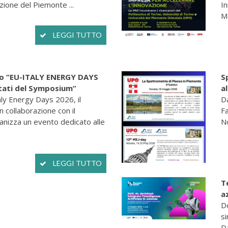
zione del Piemonte ...
I
Ma
LEGGI TUTTO
ino “EU-ITALY ENERGY DAYS
S
ltati del Symposium”
a
aly Energy Days 2026, il
Da
in collaborazione con il
Fa
anizza un evento dedicato alle
No
LEGGI TUTTO
T
a
Do
si
Da