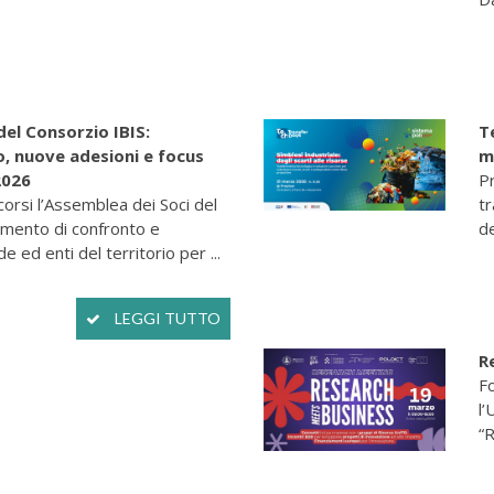
del Consorzio IBIS:
T
o, nuove adesioni e focus
m
2026
Pr
scorsi l’Assemblea dei Soci del
tr
omento di confronto e
de
e ed enti del territorio per ...
LEGGI TUTTO
R
F
l’
“