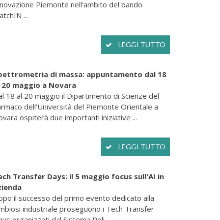
nnovazione Piemonte nell'ambito del bando
tchIN ...
LEGGI TUTTO
pettrometria di massa: appuntamento dal 18
l 20 maggio a Novara
l 18 al 20 maggio il Dipartimento di Scienze del
rmaco dell'Università del Piemonte Orientale a
vara ospiterà due importanti iniziative ...
LEGGI TUTTO
ech Transfer Days: il 5 maggio focus sull'AI in
zienda
po il successo del primo evento dedicato alla
mbiosi industriale proseguono i Tech Transfer
ys organizzati dal Sistema Poli ...